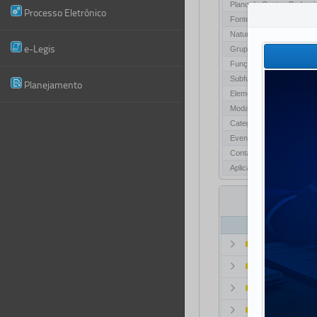
Plano de Contas Padroni
Processo Eletrônico
Fonte de Recurso
Natureza da Receita
e-Legis
Grupo de Natureza de D
Função
Subfunção
Planejamento
Elemento de Despesa
Modalidade de Aplicação
Categoria Econômica
Eventos Contábeis
Contas Correntes
Aplicação
Nom
e-Legis
e-TCE (Novo)
LICON
Planejamento G