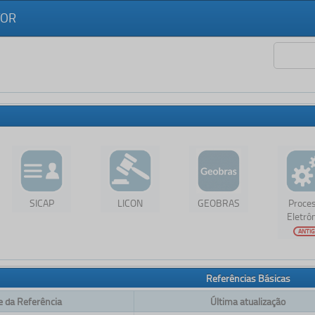
TOR
SICAP
LICON
GEOBRAS
Proce
Eletrô
ANTI
Referências Básicas
 da Referência
Última atualização