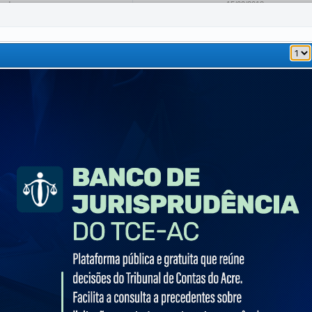
zado
15/02/2018
23/08/2013
14/10/2021
espesa
23/08/2013
07/11/2013
15/01/2015
23/08/2013
23/08/2013
23/08/2013
23/02/2018
05/12/2013
12/08/2016
Downloads
e
Tamanho
overnamental