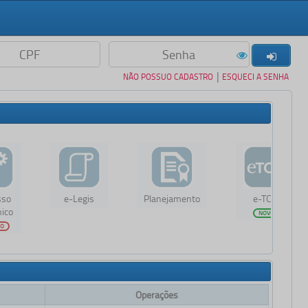
|
NÃO POSSUO CADASTRO
ESQUECI A SENHA
sso
e-Legis
Planejamento
e-TCE
nico
NOVO
GO
Operações