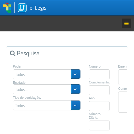
e-Legis
Página Inicial
Entrar
Pesquisa
Estatísticas
Poder:
Número:
Ementa:
Todos...
Complemento:
Entidade:
Todos...
Conteúdo:
Tipo de Legislação:
Ano:
Todos...
Número
Diário: