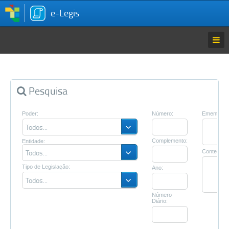
e-Legis
Página Inicial
Entrar
Pesquisa
Estatísticas
Poder:
Número:
Ementa:
Todos...
Complemento:
Entidade:
Todos...
Conteúdo:
Tipo de Legislação:
Ano:
Todos...
Número
Diário: